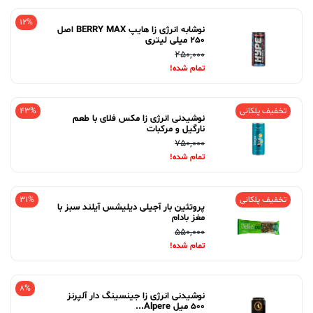
12%
نوشابه انرژی زا هایپ BERRY MAX اصل
250 میلی لیتری
250,000
تمام شده!
تخفیف پلکانی
43%
نوشیدنی انرژی زا مکس فلای با طعم
نارگیل و مرکبات
750,000
تمام شده!
تخفیف پلکانی
31%
پروتئین بار آجیلی دیلیشس آیلند سبز با
مغز بادام
550,000
تمام شده!
8%
نوشیدنی انرژی زا جینسینگ دار آلپرنز
500 میل Alpere...