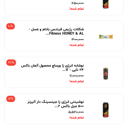
250,000
تمام شده!
10%
شکلات رژیمی فیتنس بادام و عسل -
Fitness HONEY & AL...
300,000
تمام شده!
28%
نوشابه انرژی زا ورساچ محصول آلمان باکس
24 تایی - V...
7,000,000
تمام شده!
12%
نوشیدنی انرژی زا جینسینگ دار آلپرنز
500 میل باکس 2...
5,520,000
تمام شده!