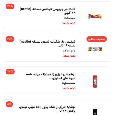
24%
غلات بار چریوس فیتنس نستله (nestle)
22 گرمی
250,000
تمام شده!
تخفیف پلکانی
26%
فیتنس بار شکلات شیری نستله (nestle)
بسته 16 تایی
1,200,000
تمام شده!
78%
نوشیدنی انرژی زا هیدراته پرایم طعم
میوه های استوای...
2,600,000
تمام شده!
5%
نوشابه انرژی زا بلک برون 500 میلی لیتری
باکس 24 تا...