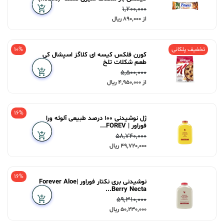
1,200,000
از 890,000 ریال
تخفیف پلکانی
10%
کورن فلکس کیسه ای کلاگز اسپشال کی
طعم شکلات تلخ
5,500,000
از 4,950,000 ریال
16%
ژل نوشیدنی 100 درصد طبیعی آلوئه ورا
فوراور | FOREV...
58,740,000
49,720,000 ریال
16%
نوشیدنی بری نکتار فوراور |Forever Aloe
Berry Necta...
59,310,000
50,230,000 ریال