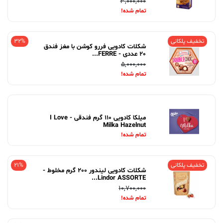
3,000,000
تمام شده!
تخفیف پلکانی
32%
شکلات کادویی فررو کوشن با مغز فندق
20 عددی - FERRE...
5,000,000
تمام شده!
میلکا کادویی 110 گرم فندقی - I Love
Milka Hazelnut
تمام شده!
تخفیف پلکانی
21%
شکلات کادویی لیندور 200 گرم مخلوط -
Lindor ASSORTE...
10,700,000
تمام شده!