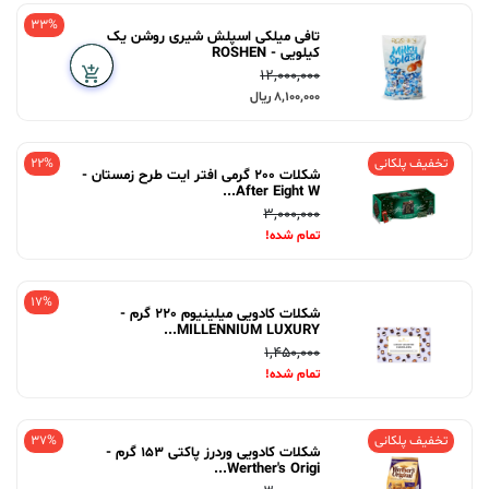
33%
تافی میلکی اسپلش شیری روشن یک
کیلویی - ROSHEN
12,000,000
8,100,000 ریال
تخفیف پلکانی
22%
شکلات 200 گرمی افتر ایت طرح زمستان -
After Eight W...
3,000,000
تمام شده!
17%
شکلات کادویی میلینیوم 220 گرم -
MILLENNIUM LUXURY...
1,450,000
تمام شده!
تخفیف پلکانی
37%
شکلات کادویی وردرز پاکتی 153 گرم -
Werther's Origi...