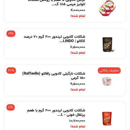
ترافل کادویی 5 طعم با روکش شکلات
لاولیز مرسی 185 گ...
4,000,000
تمام شده!
19%
شکلات کادویی لیندور 200 گرم 70 درصد
کاکائو | LINDO...
6,500,000
تمام شده!
تخفیف پلکانی
40%
شکلات نارگیلی کادویی رافائلو (Raffaello)
150 گرمی
9,500,000
تمام شده!
11%
شکلات کادویی لیندور 200 گرم با طعم
پرتقال خونی - L...
10,700,000
تمام شده!