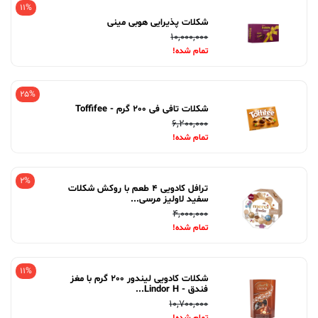
11%
شکلات پذیرایی هوبی مینی
10,000,000
تمام شده!
25%
شکلات تافی فی 200 گرم - Toffifee
6,200,000
تمام شده!
2%
ترافل کادویی 4 طعم با روکش شکلات
سفید لاولیز مرسی...
4,000,000
تمام شده!
11%
شکلات کادویی لیندور 200 گرم با مغز
فندق - Lindor H...
10,700,000