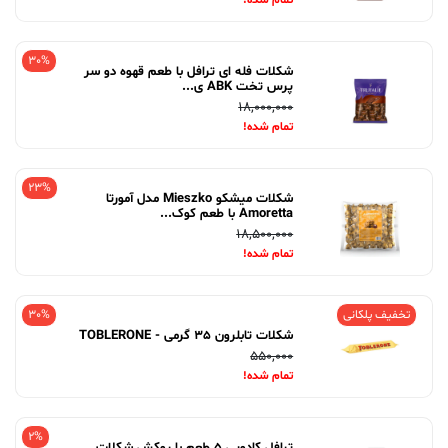
تمام شده!
30%
شکلات فله ای ترافل با طعم قهوه دو سر
پرس تخت ABK ی...
18,000,000
تمام شده!
23%
شکلات میشکو Mieszko مدل آمورتا
Amoretta با طعم کوک...
18,500,000
تمام شده!
تخفیف پلکانی
30%
شکلات تابلرون 35 گرمی - TOBLERONE
550,000
تمام شده!
2%