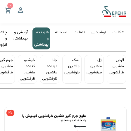
شکلات
نوشیدنی
تنقلات
صبحانه
شوینده
آرایشی و‌
چاشن
و
بهداشتی
و
بهداشتی
افزو
قرص
ژل
نمک
جلا
خوشبو
جرم گیر
ماشین
ماشین
ماشین
دهنده
کننده
ماشین
ظرفشویی
ظرفشویی
ظرفشویی
ماشین
ماشین
ظرفشوی
ظرفشویی
ظرفشویی
2%
مایع جرم گیر ماشین ظرفشویی فینیش با
رایحه لیمو حجم...
900,000