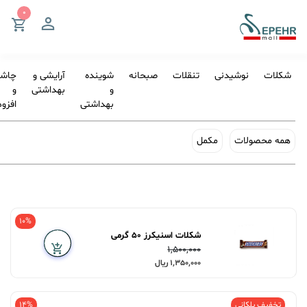
شکلات
نوشیدنی
تنقلات
صبحانه
شوینده
آرایشی و‌
چاشن
و
بهداشتی
و
بهداشتی
افزو
همه محصولات
مکمل
10%
شکلات اسنیکرز 50 گرمی
1,500,000
1,350,000 ریال
تخفیف پلکانی
14%