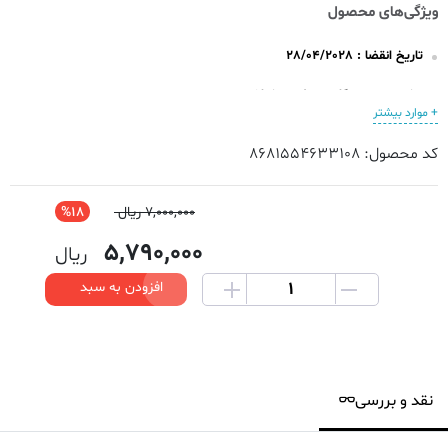
تاریخ انقضا : 28/04/2028
مخصوص
تمیزکاری سطوح مختلف
+ موارد بیشتر
رایحه صابونی ملایم
کد محصول: 8681554633108
بدون نیاز به آبکشی
مناسب برای شیشه، میز، سینک، کاشی و خودرو
7,000,000 ریال
18%
5,790,000
ریال
بسته ۱۰۰ برگی
افزودن به سبد
نقد و بررسی