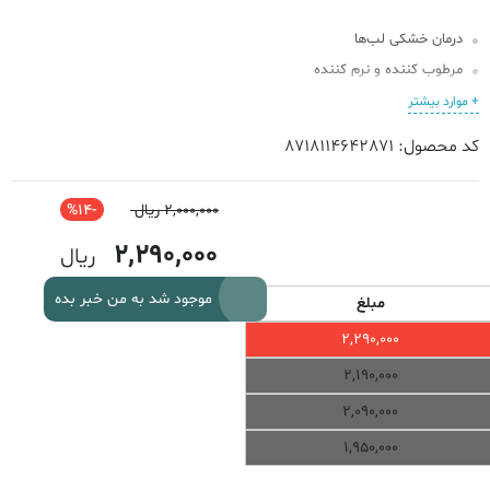
درمان خشکی لب‌ها
مرطوب کننده و نرم کننده
آبرسانی پوست لب‌ها
+ موارد بیشتر
حاوی کره کاکائو و ژله وازلین خالص
کد محصول: 8718114642871
فرمولاسیون غیر چسبنده و غیر چرب
تسکین دهنده لب‌های خشک، ترک خورده و کدر
2,000,000 ریال
-14%
صاف و درخشان کننده لب‌ها
2,290,000
ریال
ترمیم کننده
موجود شد به من خبر بده
مبلغ
2,290,000
2,190,000
2,090,000
1,950,000